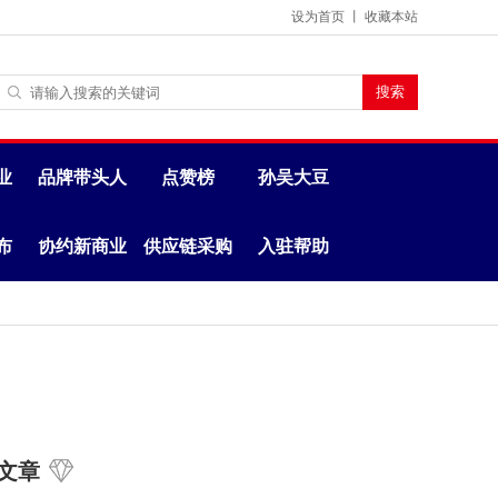
设为首页
丨
收藏本站
业
品牌带头人
点赞榜
孙吴大豆
布
协约新商业
供应链采购
入驻帮助
文章