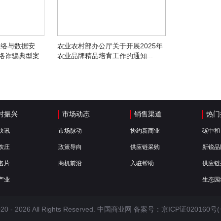
网络与数据安
农业农村部办公厅关于开展2025年
络诈骗典型案
农业品牌精品培育工作的通知...
村振兴
市场动态
销售渠道
热门
快讯
市场脉动
协约新商业
碳中和
农庄
政策导向
供应链采购
新锐品
名片
商机前沿
入驻帮助
供应链
产业
生态园
020 -
2026 All Rights Reserved. 中国商业网 备案号：
京ICP证020160号(