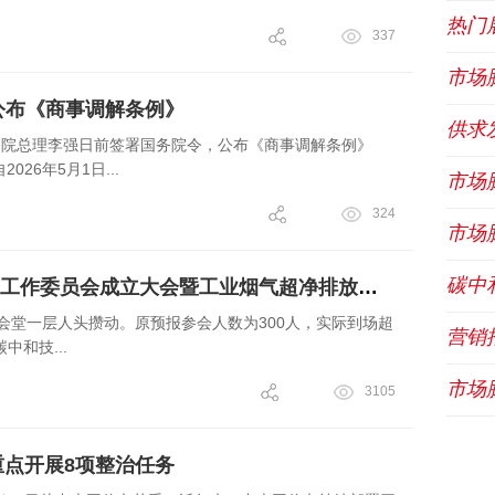
热门
337
市场
公布《商事调解条例》
供求
务院总理李强日前签署国务院令，公布《商事调解条例》
26年5月1日...
市场
324
市场
碳中
碳中和技术生态促进工作委员会成立大会暨工业烟气超净排放纳米碳制备技术成套装备发布会成功举办
技会堂一层人头攒动。原预报参会人数为300人，实际到场超
营销
中和技...
市场
3105
动重点开展8项整治任务