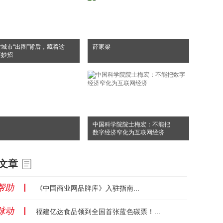
城市“出圈”背后，藏着这
薛家梁
展妙招
中国科学院院士梅宏：不能把
数字经济窄化为互联网经济
文章
帮助
丨
《中国商业网品牌库》入驻指南...
脉动
丨
福建亿达食品领到全国首张蓝色碳票！...