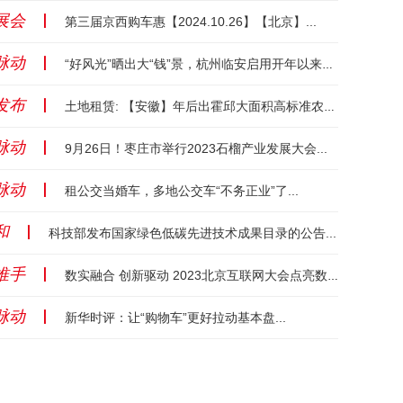
展会
丨
第三届京西购车惠【2024.10.26】【北京】...
脉动
丨
“好风光”晒出大“钱”景，杭州临安启用开年以来最大光伏项目...
发布
丨
土地租赁: 【安徽】年后出霍邱大面积高标准农田，有需求的提前预定。政府直签。...
脉动
丨
9月26日！枣庄市举行2023石榴产业发展大会...
脉动
丨
租公交当婚车，多地公交车“不务正业”了...
和
丨
科技部发布国家绿色低碳先进技术成果目录的公告...
推手
丨
数实融合 创新驱动 2023北京互联网大会点亮数字北京建设...
脉动
丨
新华时评：让“购物车”更好拉动基本盘...