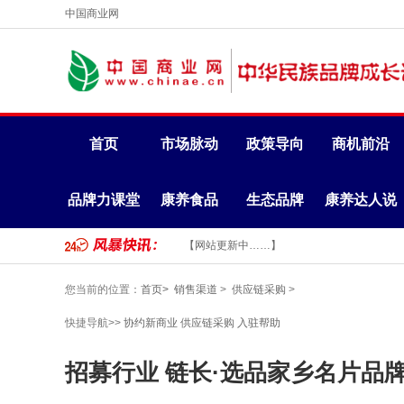
中国商业网
首页
市场脉动
政策导向
商机前沿
品牌力课堂
康养食品
生态品牌
康养达人说
【网站更新中……】
您当前的位置：
首页>
销售渠道
>
供应链采购
>
快捷导航>>
协约新商业
供应链采购
入驻帮助
招募行业 链长·选品家乡名片品