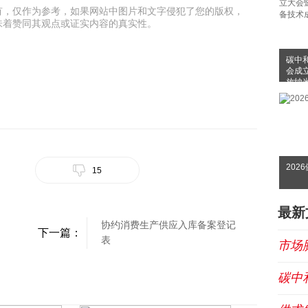
有，仅作为参考，如果网站中图片和文字侵犯了您的版权，
味着赞同其观点或证实内容的真实性。
碳中
会成
放纳
布会
202
15
最新
协约消费生产供应入库备案登记
下一篇：
表
市场
碳中