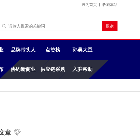
设为首页
丨
收藏本站
业
品牌带头人
点赞榜
孙吴大豆
布
协约新商业
供应链采购
入驻帮助
文章