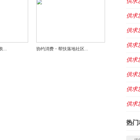
供求
供求
供求
供求
..
协约消费・帮扶落地社区...
供求
供求
供求
供求
热门
碳