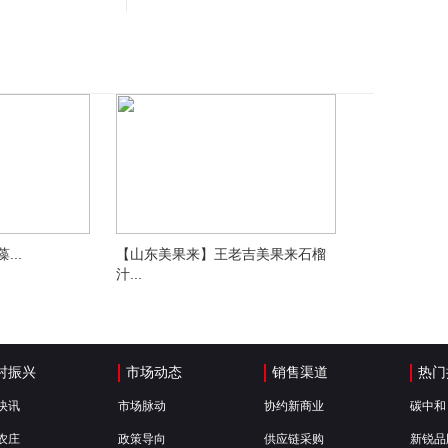
..
【山东美果来】王老吉美果来石榴
汁...
村振兴
市场动态
销售渠道
热门
快讯
市场脉动
协约新商业
碳中和
农庄
政策导向
供应链采购
新锐品