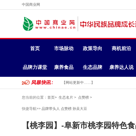
中国商业网
首页
市场脉动
政策导向
商机前沿
品牌力课堂
康养食品
生态品牌
康养达人说
【网站更新中……】
您当前的位置：
首页>
生态名片
>
点赞榜
>
快捷导航>>
品牌带头人
点赞榜
孙吴大豆
【桃李园】-阜新市桃李园特色