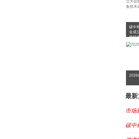
碳中
会成
放纳
布会
202
最新
市场
碳中