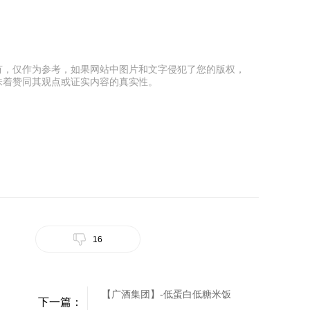
有，仅作为参考，如果网站中图片和文字侵犯了您的版权，
味着赞同其观点或证实内容的真实性。
16
【广酒集团】-低蛋白低糖米饭
下一篇：