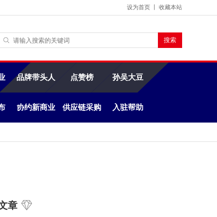
设为首页
丨
收藏本站
业
品牌带头人
点赞榜
孙吴大豆
布
协约新商业
供应链采购
入驻帮助
文章