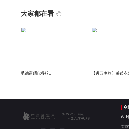
大家都在看
承德富硒代餐粉...
【透云生物】莱茵衣藻.
乡
农业
文旅