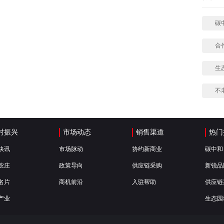
碳
合
生
不
村振兴
市场动态
销售渠道
热门
快讯
市场脉动
协约新商业
碳中和
农庄
政策导向
供应链采购
新锐品
名片
商机前沿
入驻帮助
供应链
产业
生态园