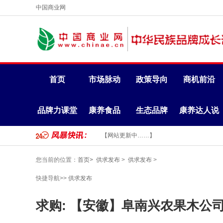
中国商业网
首页
市场脉动
政策导向
商机前沿
品牌力课堂
康养食品
生态品牌
康养达人说
【网站更新中……】
您当前的位置：
首页>
供求发布
>
供求发布
>
快捷导航>>
供求发布
求购: 【安徽】阜南兴农果木公