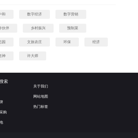
中和
数字经济
数字营销
作伙伴
乡村振兴
预制菜
态园
文旅农庄
环保
经济
老神
许大师
搜索
关于我们
网站地图
牌
热门标签
采购
地