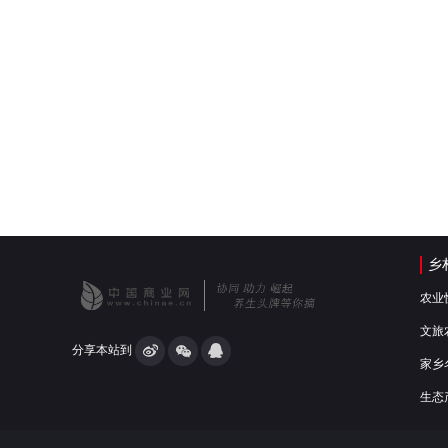
乡
农业
文旅
分享本站到
家乡
生态