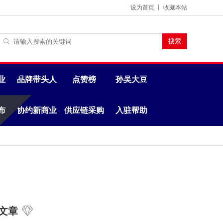
设为首页
丨
收藏本站
业
品牌带头人
点赞榜
孙吴大豆
布
协约新商业
供应链采购
入驻帮助
文章