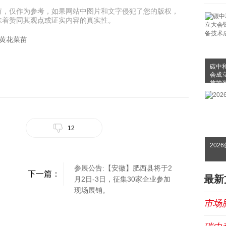
有，仅作为参考，如果网站中图片和文字侵犯了您的版权，
味着赞同其观点或证实内容的真实性。
的黄花菜苗
碳中
会成
放纳
布会
12
202
参展公告:【安徽】肥西县将于2
下一篇：
最新
月2日-3日，征集30家企业参加
现场展销。
市场